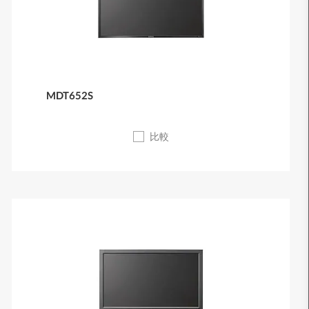
MDT652S
比較