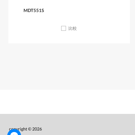
MDT551S
比較
copyright © 2026