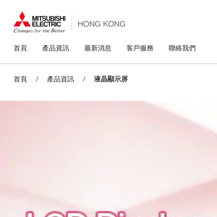
移
至
主
內
容
主
首頁
產品資訊
最新消息
客戶服務
聯絡我們
導
覽
首頁
/
產品資訊
/
液晶顯示屏