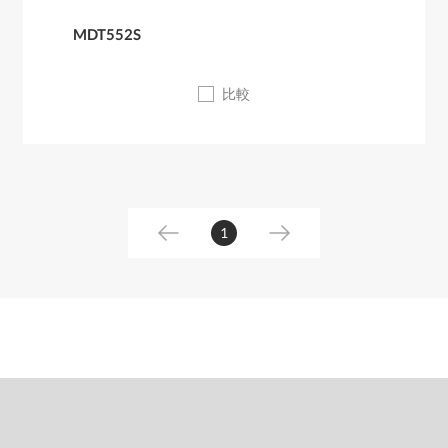
MDT552S
比較
1