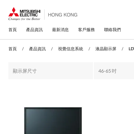
移
至
主
內
容
主
首頁
產品資訊
最新消息
客戶服務
聯絡我們
導
覽
首頁
/
產品資訊
/
視覺信息系統
/
液晶顯示屏
/
LD
顯示屏尺寸
46-65 吋