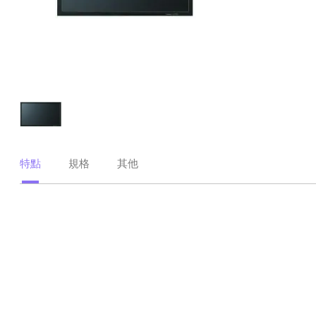
特點
規格
其他