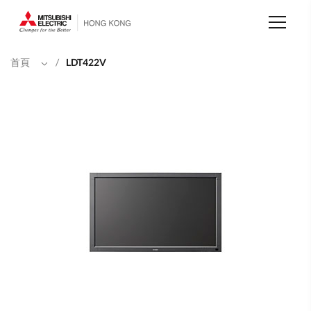
移
至
主
內
容
首頁
/
LDT422V