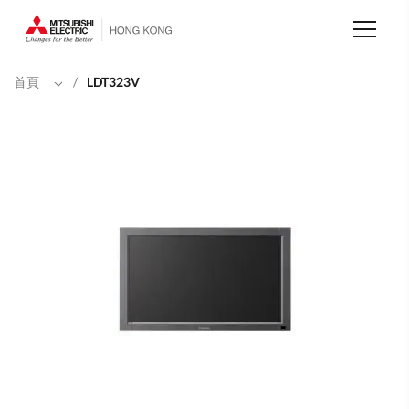
移
至
主
內
容
首頁
/
LDT323V