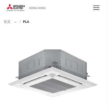
移
至
主
內
容
首頁
/
PLA