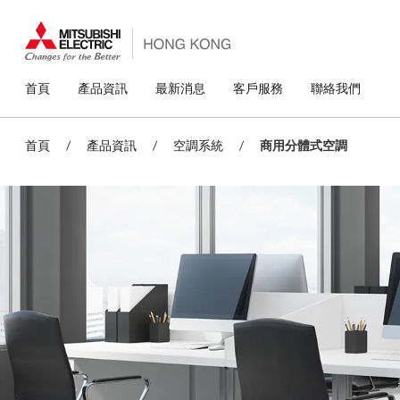
移
至
主
內
容
主
首頁
產品資訊
最新消息
客戶服務
聯絡我們
導
覽
首頁
/
產品資訊
/
空調系統
/
商用分體式空調