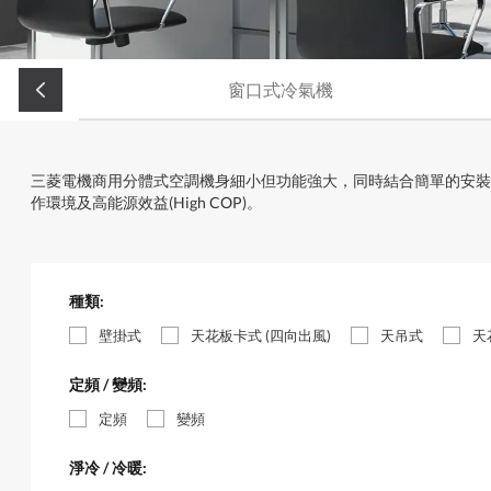
窗口式冷氣機
三菱電機商用分體式空調機身細小但功能強大，同時結合簡單的安裝方
作環境及高能源效益(High COP)。
種類:
壁掛式
天花板卡式 (四向出風)
天吊式
天
定頻 / 變頻:
定頻
變頻
淨冷 / 冷暖: