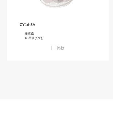
CY16-SA
樓底扇
40厘米 (16吋)
比較