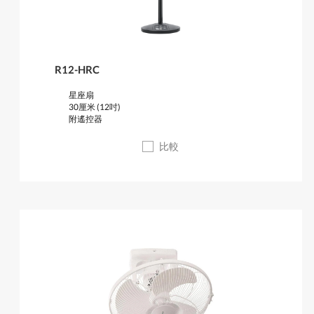
R12-HRC
星座扇
30厘米 (12吋)
附遙控器
比較