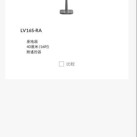
LV16S-RA
座地扇
40厘米 (16吋)
附遙控器
比較