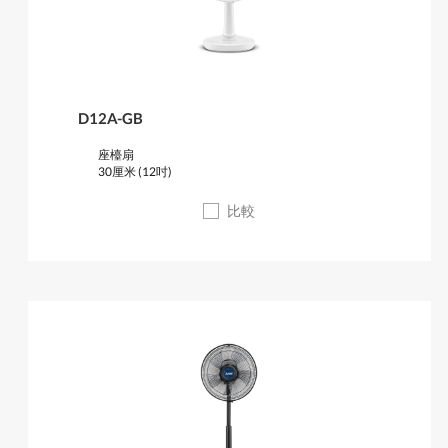
D12A-GB
座檯扇
30厘米 (12吋)
比較