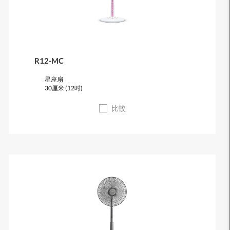
R12-MC
星座扇
30厘米 (12吋)
比較