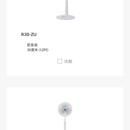
R30-ZU
星座扇
30厘米 (12吋)
比較