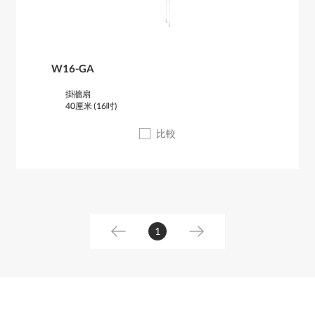
W16-GA
掛牆扇
40厘米 (16吋)
比較
1