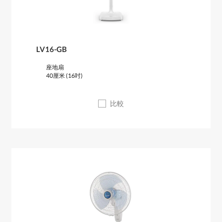
LV16-GB
座地扇
40厘米 (16吋)
比較