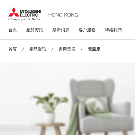
移
至
主
內
容
主
首頁
產品資訊
最新消息
客戶服務
聯絡我們
導
覽
首頁
/
產品資訊
/
家用電器
/
電風扇