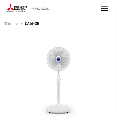
移
至
主
內
容
首頁
/
LV16-GB