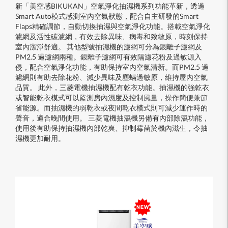
新「美空感BIKUKAN」空氣淨化抽濕機系列功能革新，透過
Smart Auto模式感測室內空氣狀態，配合自主研發的Smart
Flaps精確調節，自動切換抽濕與空氣淨化功能。搭載空氣淨化
濾網及活性碳濾網，有效去除異味、病毒和致敏原，時刻保持
室內潔淨舒適。 其他型號抽濕機的濾網可分為銀離子濾網及
PM2.5 過濾網兩種。銀離子濾網可有效隔濾花粉及過敏源入
侵，配合空氣淨化功能，有助保持室內空氣清新。而PM2.5 過
濾網則有助去除花粉、減少異味及塵蟎過敏原，維持屋內空氣
品質。 此外，三菱電機抽濕機配有乾衣功能。抽濕機的強乾衣
或智能乾衣模式可以監測房內濕度及控制風量，操作簡便兼節
省能源。而抽濕機的弱乾衣或夜間乾衣模式則可減少運作時的
聲音，適合晚間使用。 三菱電機抽濕機另備有內部除濕功能，
使用後有助保持抽濕機內部乾爽、抑制霉菌於機內滋生，令抽
濕機更加耐用。