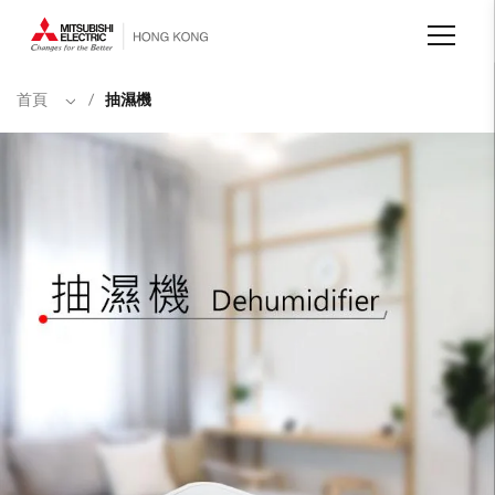
移
至
主
內
容
首頁
/
抽濕機