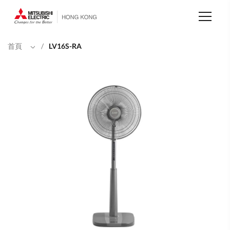
移
至
主
內
容
首頁
/
LV16S-RA