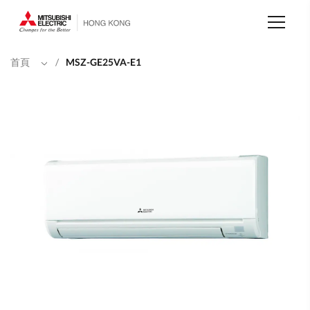
移
至
主
內
容
首頁
/
MSZ-GE25VA-E1