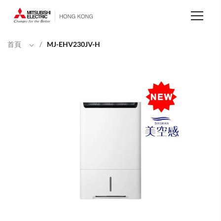
移
至
主
內
容
首頁
/
MJ-EHV230JV-H