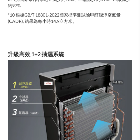
約97%
*10 根據GB/T 18801-2022國家標準測試除甲醛潔淨空氣量
(CADR), 結果為每小時14.9立方米。
升級高效 1+2 抽濕系統