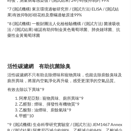
時後，測量病毒感染值 / (測試結果) 24小時後抑制約 99%
*7 (測試機構) 東京環境過敏研究所 / (測試方法) ELISA / (測試結
果)有效抑制杉樹花粉及塵蟎過敏原達99%
*8 (測試機構) 一般財團法人化檢檢驗機構 / (測試方法) 菌液吸收
法 / (測試結果) 確認有助抑制金黃色葡萄球菌、肺炎鏈球菌、抗
藥性金黃葡萄球菌
活性碳濾網 有助抗菌除臭
活性碳濾網不只有助去除煙味和寵物異味，也能去除廚餘臭味及
廁所異味，將屋內空氣淨化再升級，感受更潔淨的空氣品質。
有效去除以下異味*9
阿摩尼亞類 : 寵物異味、廁所異味*9
乙醛類 : 煙味、揮發性有機物質*9
乙酸類 : 油煙味、廚餘氣味*9
甲醛*10
*9 (測試機構) 生命科學研究實驗室 / (測試方法) JEM1467 Annex
B / (測試結果) 阿摩尼亞減少約98%、乙醛減少約84%、乙酸減少