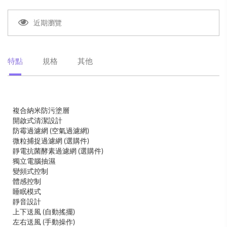
近期瀏覽
特點
規格
其他
複合納米防污塗層
開啟式清潔設計
防霉過濾網 (空氣過濾網)
微粒捕捉過濾網 (選購件)
靜電抗菌酵素過濾網 (選購件)
獨立電腦抽濕
變頻式控制
體感控制
睡眠模式
靜音設計
上下送風 (自動搖擺)
左右送風 (手動操作)