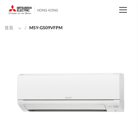
移
至
主
內
容
首頁
/
MSY-GS09VFPM