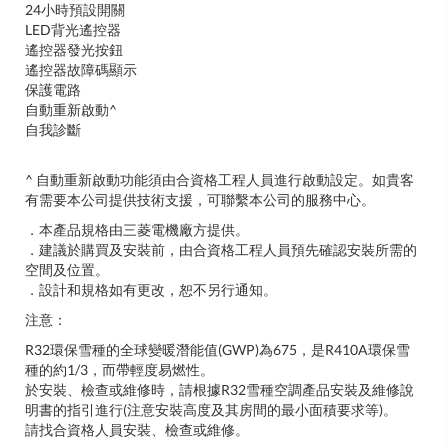
24小時預設開關
LED背光遙控器
遙控器發光按鈕
遙控器故障碼顯示
保護電路
自動重新啟動^
自我診斷
^ 自動重新啟動功能須由合資格工程人員進行啟動設定。如貴客
有需要本公司提供技術支援，可聯繫本公司的服務中心。
．本產品規格由三菱電機廠方提供。
．建議於購買及安裝前，由合資格工程人員預先確認安裝所需的
空間及位置。
．設計和規格如有更改，恕不另行通知。
注意：
R32環保雪種的全球變暖潛能值(GWP)為675，是R410A環保雪
種的約1/3，而帶輕度易燃性。
於安裝、檢查或維修時，請根據R32雪種空調產品安裝及維修說
明書的指引進行(注意安裝高度及其房間的最小面積要求等)。
請找合資格人員安裝、檢查或維修。