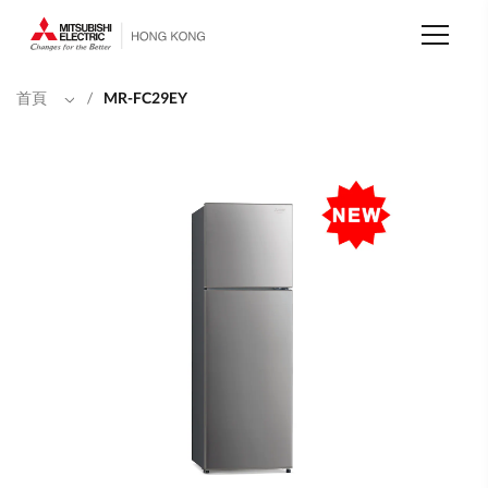
移
至
主
內
容
首頁
/
MR-FC29EY