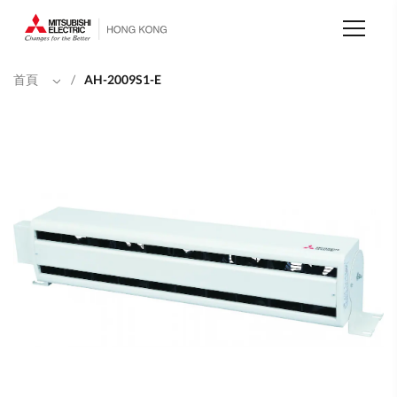
移
至
主
內
容
首頁
/
AH-2009S1-E