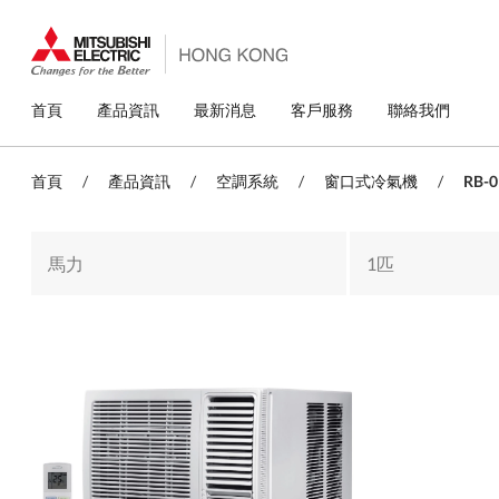
移
至
主
內
容
主
首頁
產品資訊
最新消息
客戶服務
聯絡我們
導
覽
首頁
/
產品資訊
/
空調系統
/
窗口式冷氣機
/
RB-
馬力
1匹