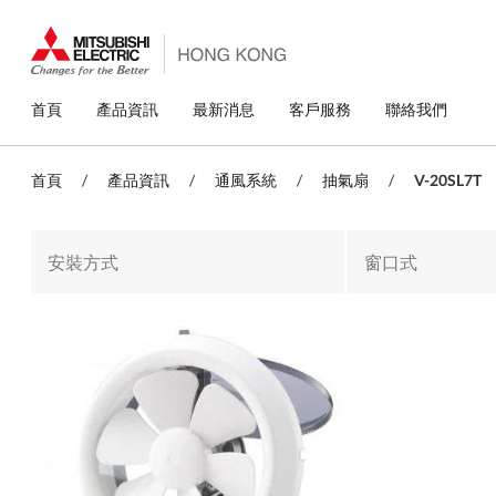
移
至
主
內
容
主
首頁
產品資訊
最新消息
客戶服務
聯絡我們
導
覽
首頁
/
產品資訊
/
通風系統
/
抽氣扇
/
V-20SL7T
安裝方式
窗口式