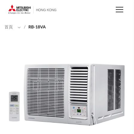
移
至
主
內
容
首頁
/
RB-18VA