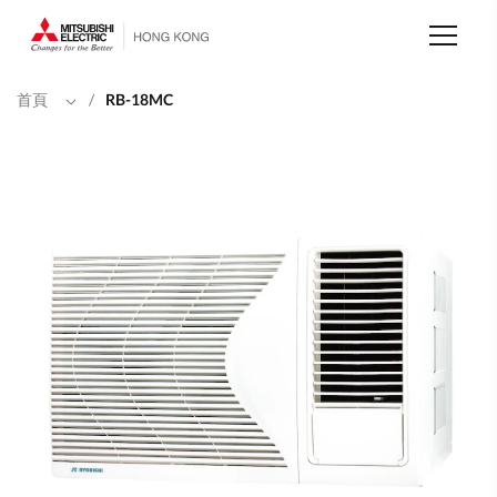
移
至
主
內
容
首頁
/
RB-18MC