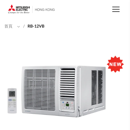
移
至
主
內
容
首頁
/
RB-12VB