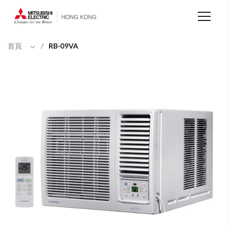
移
至
主
內
容
首頁
/
RB-09VA