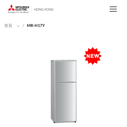
移
至
主
內
容
首頁
/
MR-H17Y