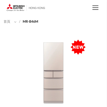
移
至
主
內
容
首頁
/
MR-B46M