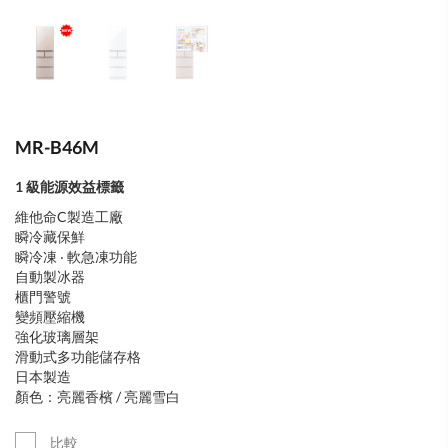
MR-B46M
1 級能源效益標籤
維他命C製造工廠
瞬冷藏保鮮
瞬冷凍 ‧ 軟急凍功能
自動製冰器
櫃門警號
變頻壓縮機
強化玻璃層架
滑動式多功能儲存格
日本製造
顏色：亮麗香檳 / 亮麗雪白
比較