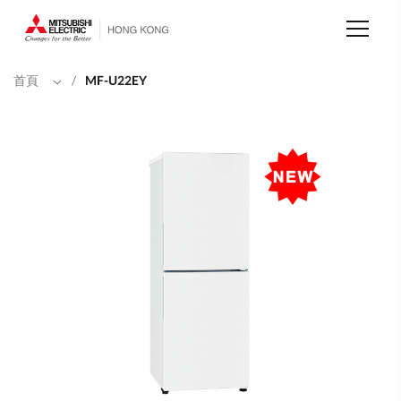
移
至
主
內
容
首頁
/
MF-U22EY