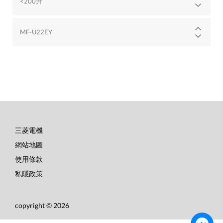
<200升
MF-U22EY
三菱電機
底
網站地圖
部
使用條款
選
私隱政策
單
copyright © 2026