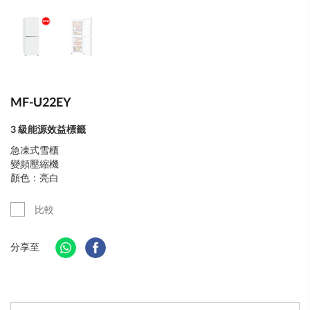
MF-U22EY
3 級能源效益標籤
急凍式雪櫃
變頻壓縮機
顏色：亮白
比較
分享至