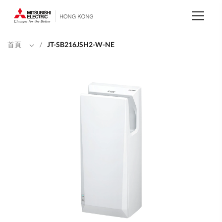
移
至
主
內
容
首頁
/
JT-SB216JSH2-W-NE