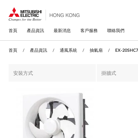
移
至
主
內
容
主
首頁
產品資訊
最新消息
客戶服務
聯絡我們
導
覽
首頁
/
產品資訊
/
通風系統
/
抽氣扇
/
EX-20SHC
安裝方式
掛牆式