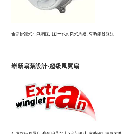
全新掛牆式抽氣扇採用新一代封閉式馬達, 有助節省能源.
嶄新扇葉設計-超級風翼扇
配備超級風翼扇, 嶄新扇葉加上5扇葉設計, 有助提升抽氣效能.