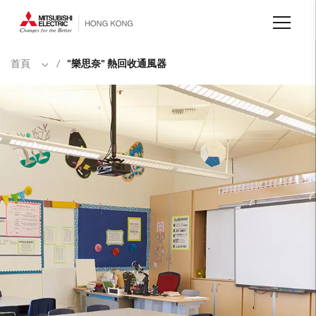
移
至
主
內
容
首頁
/
"樂思奈" 熱回收通風器