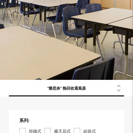
"樂思奈" 熱回收通風器
系列:
掛牆式
藏天花式
組裝式