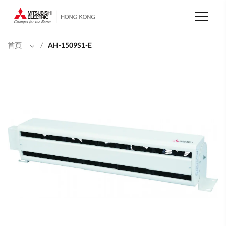
移
至
主
內
容
首頁
/
AH-1509S1-E