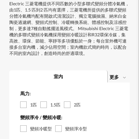
Electric 三菱電機提供不同匹數的小型多聯式變頻分體冷氣機，
由1匹、1.5 匹到2 匹均有選擇，三菱電機所提供的多聯式變頻
分體冷氣機均配有開啟式清潔設計、獨立電腦抽濕、納米白金
陶瓷過濾網、變頻式控制、冷暖轉換系統、體感控制及涼感控
制，更多達7種自動搖擺送風模式。 Mitsubishi Electric 三菱電
機的多聯式變頻冷氣機採用變頻冷暖設計和R32環保冷媒，集
高效、環保、節能、寧靜等多項優點於一身；每台室外機可連
接多台室內機，減少佔用空間；室內機款式簡約時尚，以配合
不同的室內設計，創造時尚的舒適環境。
室內
更多
馬力:
1匹
1.5匹
2匹
變頻淨冷 / 變頻冷暖:
變頻冷暖型
變頻淨冷型