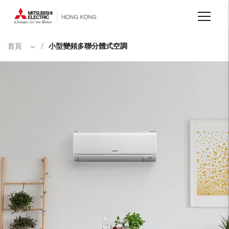
移
至
主
內
容
首頁
/
小型變頻多聯分體式空調