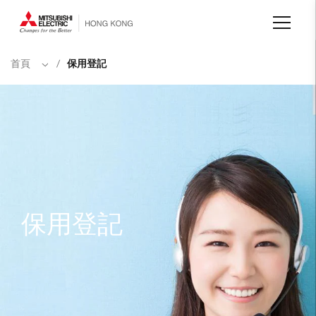
移
至
主
內
容
首頁
/
保用登記
保用登記