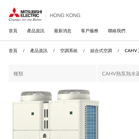
移
至
主
內
容
主
首頁
產品資訊
最新消息
客戶服務
聯絡我們
導
覽
首頁
/
產品資訊
/
空調系統
/
組合式空調
/
CAHV
種類
CAHV熱泵熱水