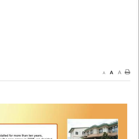
A
A
A