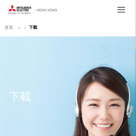
移
至
主
內
容
首頁
/
下載
下載