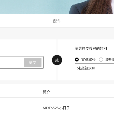
配件
請選擇要搜尋的類別
宣傳單張
說明
或
液晶顯示屏
簡介
MDT652S 小冊子