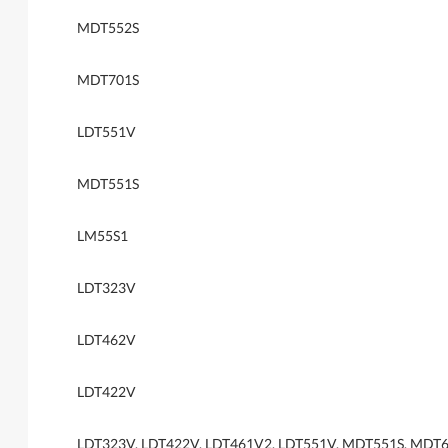
MDT552S
MDT701S
LDT551V
MDT551S
LM55S1
LDT323V
LDT462V
LDT422V
LDT323V, LDT422V, LDT461V2, LDT551V, MDT551S, MDT