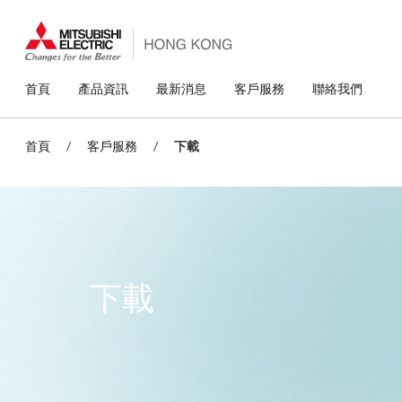
移
至
主
內
容
主
首頁
產品資訊
最新消息
客戶服務
聯絡我們
導
覽
首頁
/
客戶服務
/
下載
下載