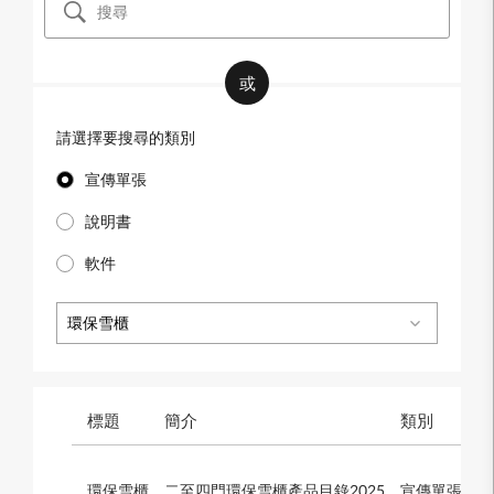
或
請選擇要搜尋的類別
宣傳單張
說明書
軟件
環保雪櫃
標題
簡介
類別
檔
環保雪櫃
二至四門環保雪櫃產品目錄2025
宣傳單張
2