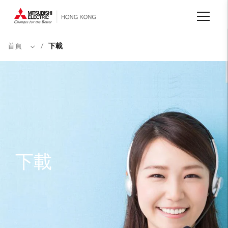
移
至
主
內
容
首頁
/
下載
下載