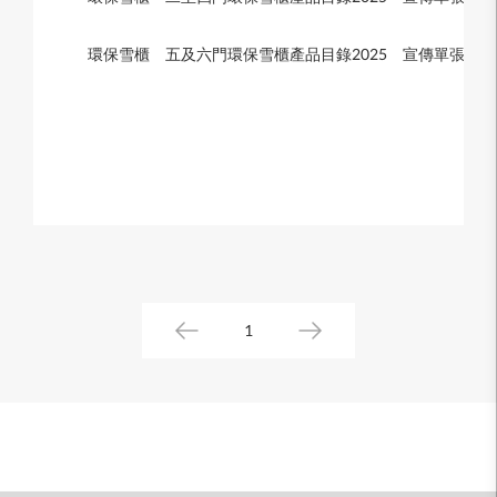
環保雪櫃
五及六門環保雪櫃產品目錄2025
宣傳單張
8
1