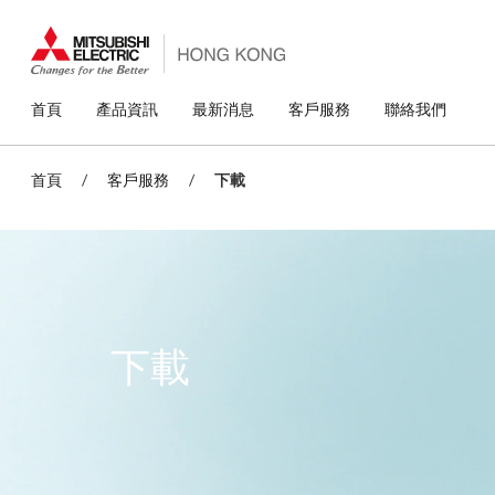
移
至
主
內
容
主
首頁
產品資訊
最新消息
客戶服務
聯絡我們
導
覽
首頁
/
客戶服務
/
下載
下載