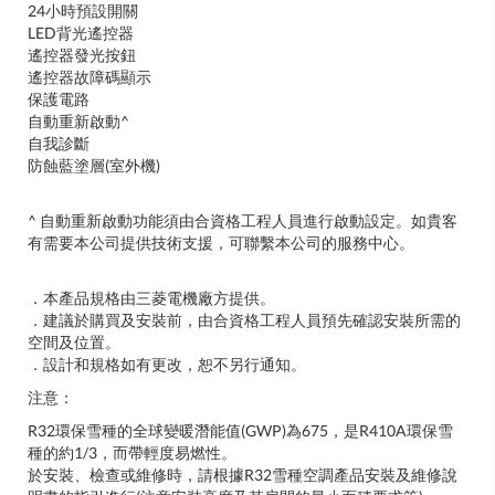
24小時預設開關
LED背光遙控器
遙控器發光按鈕
遙控器故障碼顯示
保護電路
自動重新啟動^
自我診斷
防蝕藍塗層(室外機)
^ 自動重新啟動功能須由合資格工程人員進行啟動設定。如貴客
有需要本公司提供技術支援，可聯繫本公司的服務中心。
．本產品規格由三菱電機廠方提供。
．建議於購買及安裝前，由合資格工程人員預先確認安裝所需的
空間及位置。
．設計和規格如有更改，恕不另行通知。
注意：
R32環保雪種的全球變暖潛能值(GWP)為675，是R410A環保雪
種的約1/3，而帶輕度易燃性。
於安裝、檢查或維修時，請根據R32雪種空調產品安裝及維修說