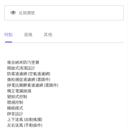
近期瀏覽
特點
規格
其他
複合納米防污塗層
開啟式清潔設計
防霉過濾網 (空氣過濾網)
微粒捕捉過濾網 (選購件)
靜電抗菌酵素過濾網 (選購件)
獨立電腦抽濕
變頻式控制
體感控制
睡眠模式
靜音設計
上下送風 (自動搖擺)
左右送風 (手動操作)