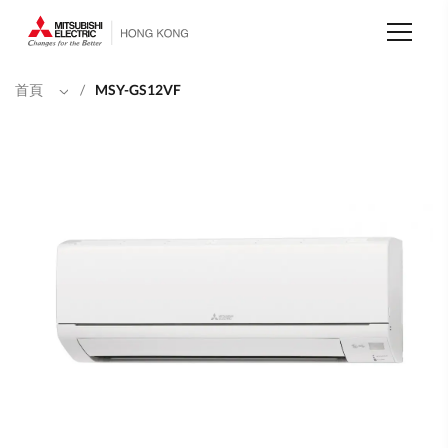
移
至
主
內
容
首頁
/
MSY-GS12VF