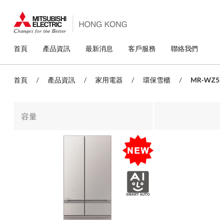
移
至
主
內
容
主
首頁
產品資訊
最新消息
客戶服務
聯絡我們
導
覽
首頁
/
產品資訊
/
家用電器
/
環保雪櫃
/
MR-WZ5
容量