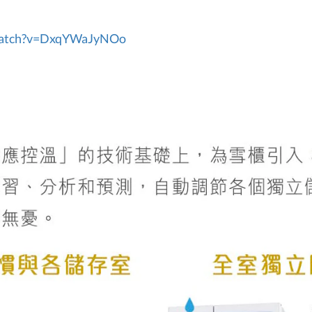
watch?v=DxqYWaJyNOo