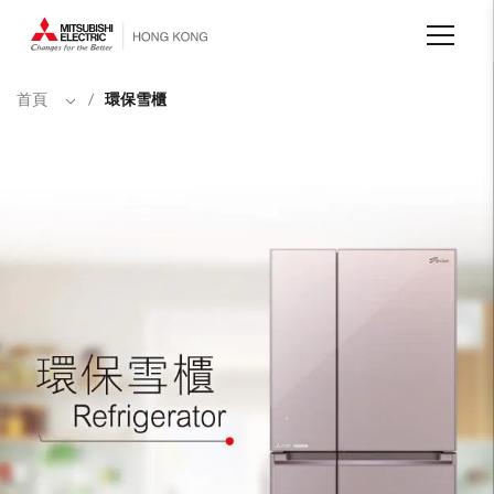
移
至
主
內
容
首頁
/
環保雪櫃