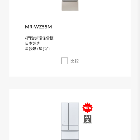
MR-WZ55M
6門變頻環保雪櫃
日本製造
星沙銀 / 星沙白
比較