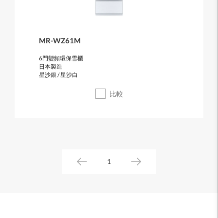
MR-WZ61M
6門變頻環保雪櫃
日本製造
星沙銀 / 星沙白
比較
1