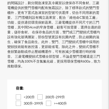
的間隔設計，劃分開急凍室及冷藏室以便保存不同食材。三菱
電機提供的雙門雪櫃均配有無霜設計。除了標準款式的雙門雪
櫃外，更有下置式急凍室的型號可供選擇，切合不同用家的需
要。 三門雪櫃則設有獨立蔬果室，配合「維他命C製造工廠」
功能，提供適切環境保鮮蔬果。三菱電機提供不同尺寸的三門
雪櫃，其中闊54cm的窄身雪櫃，顧客可按需要，選擇合適的容
量，儲存食材。 在保存食品的方面，雙門或三門變頻式雪櫃均
設有強化玻璃層架，部份型號更設有抗菌內壁，防止細菌的滋
生，確保了食品衛生。此外，雙門、三門變頻式雪櫃中採用的
變頻技術能有效控溫，更節能省電。除此之外，變頻式雪櫃不
會頻繁啟動或停止壓縮機運作，可有效減少雪櫃運行時的噪
音。 三菱電機變頻式雪櫃全部型號，不論是雙門雪櫃還是三門
雪櫃，均為100%不含氯氟化碳，更採用環保雪種R600a，致力
推動環保。
容量:
<200升
200升-299升
300升-399升
>=400升